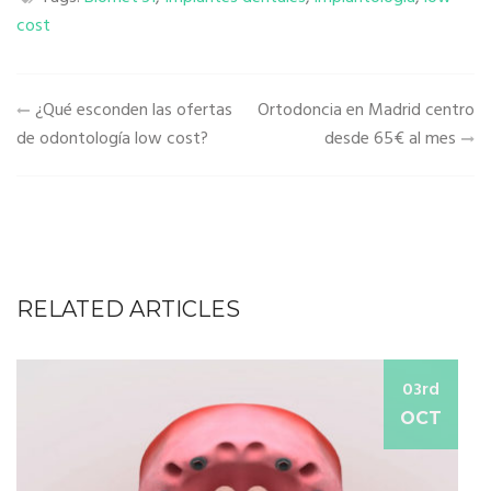
cost
Navegación
¿Qué esconden las ofertas
Ortodoncia en Madrid centro
de
de odontología low cost?
desde 65€ al mes
entradas
RELATED ARTICLES
03rd
OCT