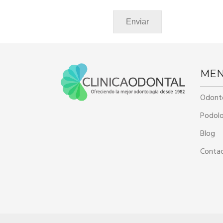
ME
Odont
Podolo
Blog
Conta