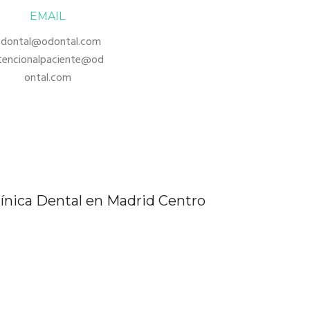
EMAIL
dontal@odontal.com
tencionalpaciente@od
ontal.com
línica Dental en Madrid Centro