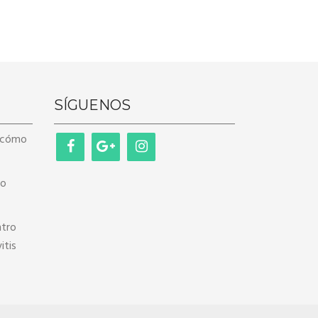
SÍGUENOS
y cómo
to
ntro
itis