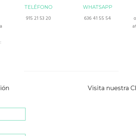
TELÉFONO
WHATSAPP
915 21 53 20
636 41 55 54
o
a
a
:
ción
Visita nuestra C