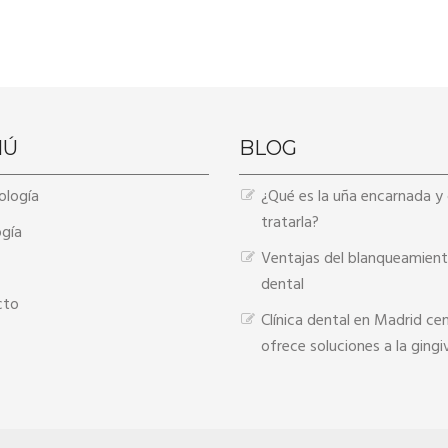
NÚ
BLOG
ología
¿Qué es la uña encarnada 
tratarla?
gía
Ventajas del blanqueamien
dental
cto
Clínica dental en Madrid ce
ofrece soluciones a la gingiv