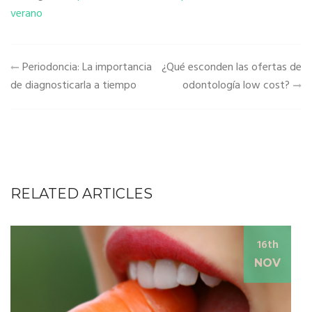
verano
Navegación
Periodoncia: La importancia
¿Qué esconden las ofertas de
de
de diagnosticarla a tiempo
odontología low cost?
entradas
RELATED ARTICLES
16th
NOV