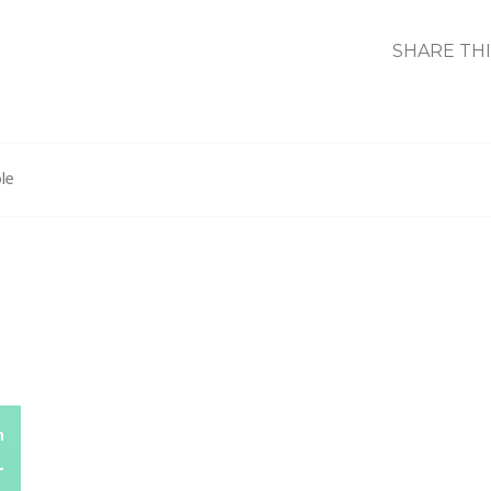
SHARE TH
le
h
L