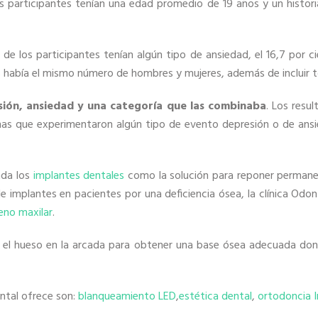
s participantes tenían una edad promedio de 19 años y un histori
 de los participantes tenían algún tipo de ansiedad, el 16,7 por 
es había el mismo número de hombres y mujeres, además de incluir t
ión, ansiedad y una categoría que las combinaba
. Los resu
onas que experimentaron algún tipo de evento depresión o de an
nda los
implantes dentales
como la solución para reponer permane
e implantes en pacientes por una deficiencia ósea, la clínica Odon
eno maxilar
.
ar el hueso en la arcada para obtener una base ósea adecuada don
ontal ofrece son:
blanqueamiento LED
,
estética dental
,
ortodoncia I