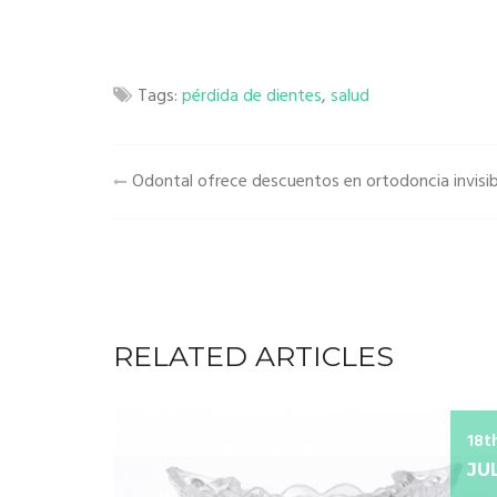
Tags:
pérdida de dientes
,
salud
Navegación
Odontal ofrece descuentos en ortodoncia invisib
de
entradas
RELATED ARTICLES
18t
JU