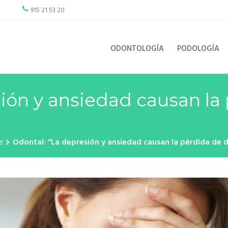
915 21 53 20
ODONTOLOGÍA
PODOLOGÍA
ión y ansiedad causan la
e
Odontal: “La depresión y ansiedad causan la pérdida de d