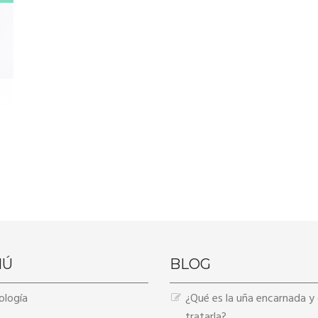
NÚ
BLOG
ología
¿Qué es la uña encarnada 
tratarla?