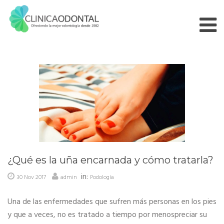
Skip
to
content
Blog
List
¿Qué es la uña encarnada y cómo tratarla?
in:
30 Nov 2017
admin
Podología
Una de las enfermedades que sufren más personas en los pies
y que a veces, no es tratado a tiempo por menospreciar su