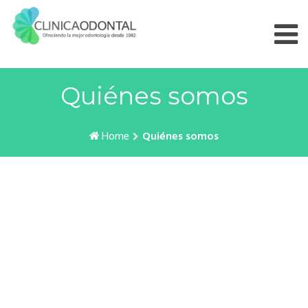
Skip
to
content
Quiénes somos
Home
Quiénes somos
Para más información contacte con nosotros