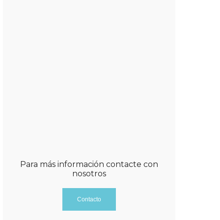
El proceso de blanqueamiento es muy
rápido. Con varias sesiones se puede
conseguir un tono más blanco
No genera sensibilidad
A diferencia de los kits de
blanqueamiento de venta libre, no se
requiere de la colocación de ningún
molde o férulas
Al no ser un procedimiento agresivo, no
se requiere de un periodo de
recuperación
Para más información contacte con
nosotros
Contacto