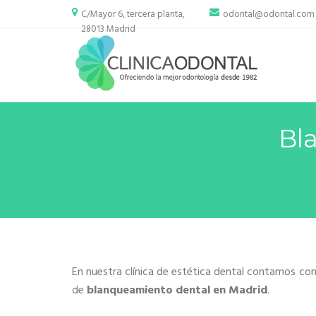
Skip
C/Mayor 6, tercera planta,
odontal@odontal.com
to
28013 Madrid
content
Bl
En nuestra clínica de estética dental contamos co
de
blanqueamiento dental en Madrid
.